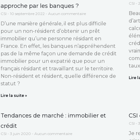
CSI
2
approche par les banques ?
Beau
CSI
10 septembre 2022
Aucun commentaire
d’ar
D’une manière générale, il est plus difficile
calc
pour un non-résident d’obtenir un prêt
élém
immobilier qu’une personne résidant en
créd
France. En effet, les banques n’appréhendent
vrai
pas de la même façon une demande de crédit
comm
immobilier pour un expatrié que pour un
taux
français résidant et travaillant sur le territoire.
Non-résident et résident, quelle différence de
Lire l
statut ?
Lire la suite »
Tendances de marché : immobilier et
CSI 
CSI
3
crédit
Je r
CSI
3 juin 2020
Aucun commentaire