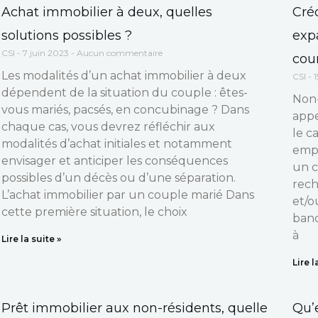
Page
Page
Page
Page
Achat immobilier à deux, quelles
Cré
solutions possibles ?
exp
CSI
7 juin 2023
Aucun commentaire
cour
Les modalités d’un achat immobilier à deux
CSI
1
dépendent de la situation du couple : êtes-
Non-
vous mariés, pacsés, en concubinage ? Dans
appe
chaque cas, vous devrez réfléchir aux
le c
modalités d’achat initiales et notamment
empr
envisager et anticiper les conséquences
un c
possibles d’un décès ou d’une séparation.
rech
L’achat immobilier par un couple marié Dans
et/o
cette première situation, le choix
banq
à
Lire la suite »
Lire l
Prêt immobilier aux non-résidents, quelle
Qu’