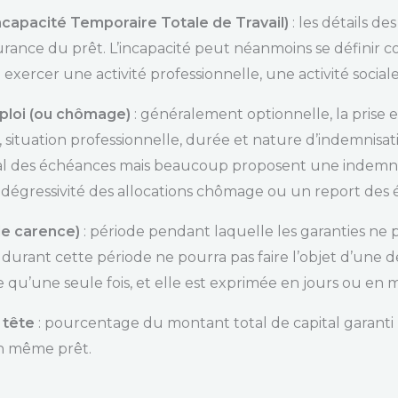
ncapacité Temporaire Totale de Travail)
: les détails de
surance du prêt. L’incapacité peut néanmoins se définir 
 à exercer une activité professionnelle, une activité socia
mploi (ou chômage)
: généralement optionnelle, la prise e
n, situation professionnelle, durée et nature d’indemnisa
 des échéances mais beaucoup proposent une indemnisa
dégressivité des allocations chômage ou un report des 
 de carence)
: période pendant laquelle les garanties ne p
rant cette période ne pourra pas faire l’objet d’une 
 qu’une seule fois, et elle est exprimée en jours ou en m
 tête
: pourcentage du montant total de capital garant
un même prêt.