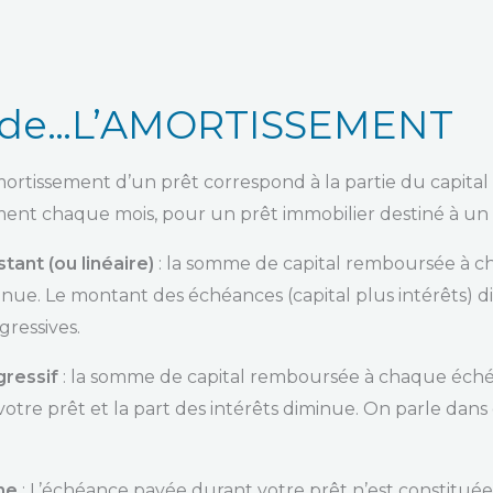
s de…L’AMORTISSEMENT
amortissement d’un prêt correspond à la partie du capit
nt chaque mois, pour un prêt immobilier destiné à un p
ant (ou linéaire)
: la somme de capital remboursée à c
minue. Le montant des échéances (capital plus intérêts) 
gressives.
ressif
: la somme de capital remboursée à chaque éch
votre prêt et la part des intérêts diminue. On parle dan
ne
: L’échéance payée durant votre prêt n’est constitué