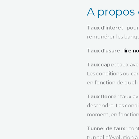
A propos
Taux d’intérêt
: pou
rémunérer les banque
Taux d’usure
:
lire n
Taux capé
: taux av
Les conditions ou ca
en fonction de quel 
Taux flooré
: taux a
descendre. Les condi
moment, en fonction
Tunnel de taux
: co
tunnel d’évolution à 