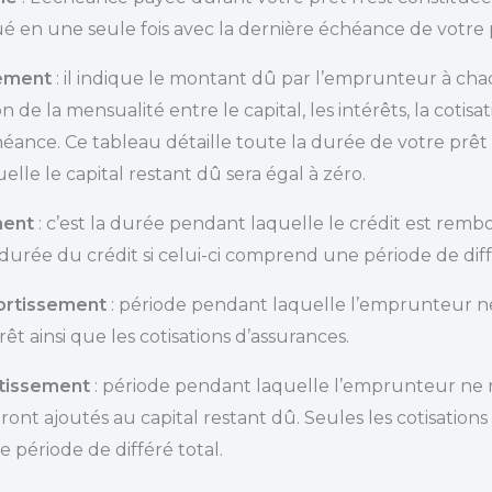
ué en une seule fois avec la dernière échéance de votre 
sement
: il indique le montant dû par l’emprunteur à ch
on de la mensualité entre le capital, les intérêts, la cotisa
ance. Ce tableau détaille toute la durée de votre prêt 
elle le capital restant dû sera égal à zéro.
ment
: c’est la durée pendant laquelle le crédit est remb
 durée du crédit si celui-ci comprend une période de diffé
mortissement
: période pendant laquelle l’emprunteur ne
êt ainsi que les cotisations d’assurances.
rtissement
: période pendant laquelle l’emprunteur ne re
ront ajoutés au capital restant dû. Seules les cotisatio
période de différé total.