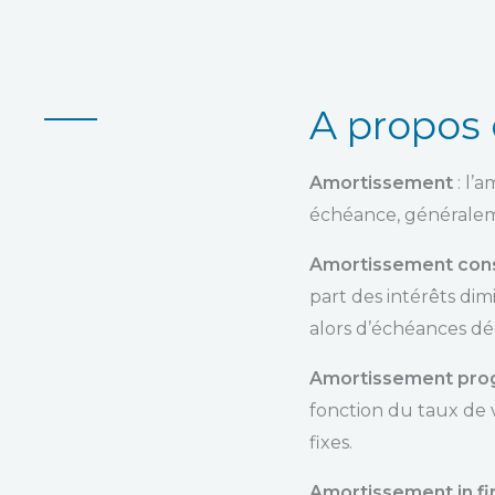
A propo
Amortissement
: l’
échéance, généraleme
Amortissement const
part des intérêts di
alors d’échéances dé
Amortissement prog
fonction du taux de 
fixes.
Amortissement in fi