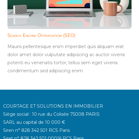
Search Engine Optimization (SEO)
Mauris pellentesque enim imperdiet quis aliquam erat
dolor amet dolor vulputate adipiscing ac auctor viverra
potenti eu venenatis tortor, tellus sem eget viverra
condimentum sed adipiscing enim.
COURTAGE ET SOLUTIONS EN IMMOBILIER
Siège social : 10 rue du Colisée 75008 PARIS
SARL au capital de 10 000 €
Siren n° 828 342 501 RCS Paris
Siret n° 828 342 501 00016 RCS Paris