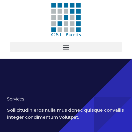
Aller
au
contenu
Services
Sollicitudin eros nulla mus donec quisque convallis
integer condimentum volutpat.